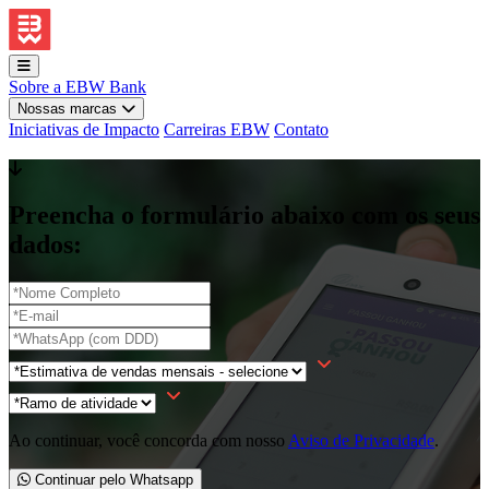
Sobre a EBW Bank
Nossas marcas
Iniciativas de Impacto
Carreiras EBW
Contato
Preencha o formulário abaixo com os seus
dados:
Ao continuar, você concorda com nosso
Aviso de Privacidade
.
Continuar pelo Whatsapp